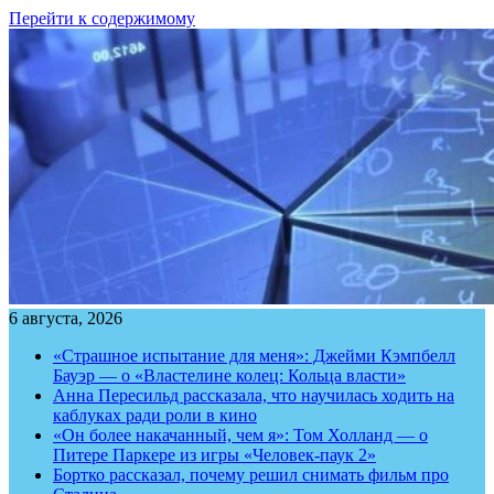
Перейти к содержимому
6 августа, 2026
«Страшное испытание для меня»: Джейми Кэмпбелл
Бауэр — о «Властелине колец: Кольца власти»
Анна Пересильд рассказала, что научилась ходить на
каблуках ради роли в кино
«Он более накачанный, чем я»: Том Холланд — о
Питере Паркере из игры «Человек-паук 2»
Бортко рассказал, почему решил снимать фильм про