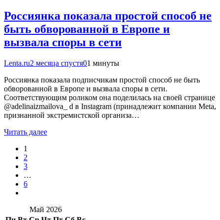
Россиянка показала простой способ не
быть обворованной в Европе и
вызвала споры в сети
Lenta.ru
2 месяца спустя
0
1 минуты
Россиянка показала подписчикам простой способ не быть
обворованной в Европе и вызвала споры в сети.
Соответствующим роликом она поделилась на своей странице
@adelinaizmailova_ d в Instagram (принадлежит компании Meta,
признанной экстремистской организа…
Читать далее
1
2
3
…
6
Май 2026
Пн
Вт
Ср
Чт
Пт
Сб
Вс