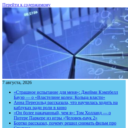
Перейти к содержимому
7 августа, 2026
«Страшное испытание для меня»: Джейми Кэмпбелл
Бауэр — о «Властелине колец: Кольца власти»
Анна Пересильд рассказала, что научилась ходить на
каблуках ради роли в кино
«Он более накачанный, чем я»: Том Холланд — о
Питере Паркере из игры «Человек-паук 2»
Бортко рассказал, почему решил снимать фильм про