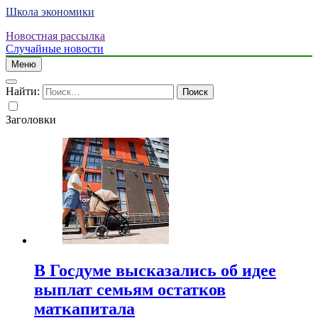
Школа экономики
Новостная рассылка
Случайные новости
Меню
Найти:
Заголовки
В Госдуме высказались об идее
выплат семьям остатков
маткапитала