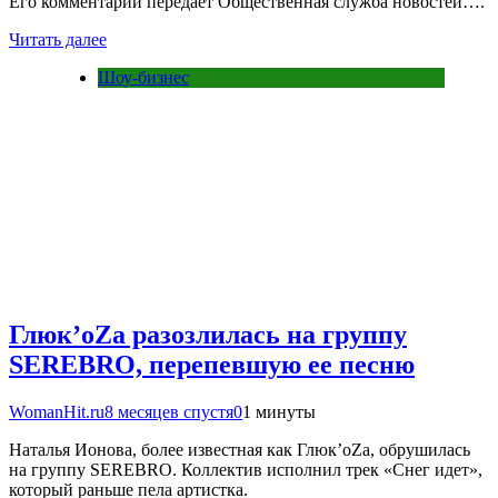
Его комментарий передает Общественная служба новостей….
Читать далее
Шоу-бизнес
Глюк’oZа разозлилась на группу
SEREBRO, перепевшую ее песню
WomanHit.ru
8 месяцев спустя
0
1 минуты
Наталья Ионова, более известная как Глюк’oZа, обрушилась
на группу SEREBRO. Коллектив исполнил трек «Снег идет»,
который раньше пела артистка.