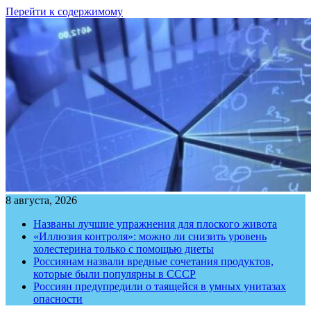
Перейти к содержимому
8 августа, 2026
Названы лучшие упражнения для плоского живота
«Иллюзия контроля»: можно ли снизить уровень
холестерина только с помощью диеты
Россиянам назвали вредные сочетания продуктов,
которые были популярны в СССР
Россиян предупредили о таящейся в умных унитазах
опасности