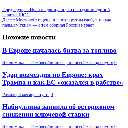
Предыдущая:
Иран выдвинул идею о создании единой
валюты ШОС
Далее:
Мостовой: ощущение, что крутим глобус, и куда
пальцем ткнём — с тем сборная России играет
Похожие новости
В Европе началась битва за топливо
Экономика — Рамблер/личные финансы
4 месяца спустя
0
Удар возмездия по Европе: крах
Трампа и как ЕС «оказался в рабстве»
Рамблер
4 месяца спустя
0
Набиуллина заявила об осторожном
снижении ключевой ставки
Экономика — Рамблер/личные финансы
4 месяца спустя
0