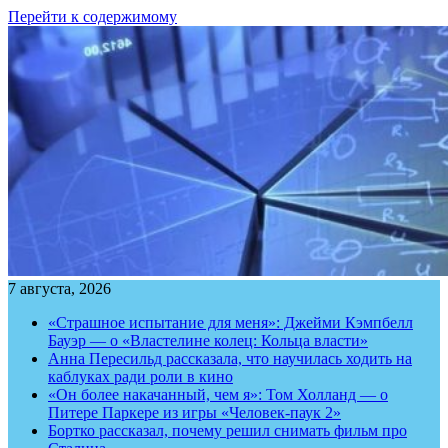
Перейти к содержимому
7 августа, 2026
«Страшное испытание для меня»: Джейми Кэмпбелл
Бауэр — о «Властелине колец: Кольца власти»
Анна Пересильд рассказала, что научилась ходить на
каблуках ради роли в кино
«Он более накачанный, чем я»: Том Холланд — о
Питере Паркере из игры «Человек-паук 2»
Бортко рассказал, почему решил снимать фильм про