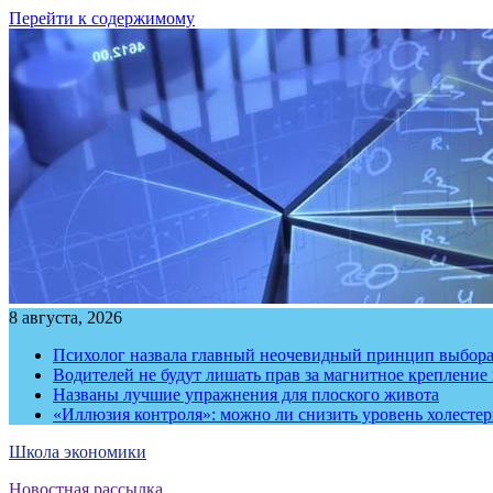
Перейти к содержимому
8 августа, 2026
Психолог назвала главный неочевидный принцип выбора
Водителей не будут лишать прав за магнитное крепление
Названы лучшие упражнения для плоского живота
«Иллюзия контроля»: можно ли снизить уровень холесте
Школа экономики
Новостная рассылка