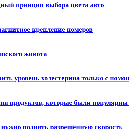
дный принцип выбора цвета авто
 магнитное крепление номеров
лоского живота
зить уровень холестерина только с пом
ния продуктов, которые были популярн
 нужно поднять разрешённую скорость