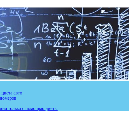
 цвета авто
 номеров
рина только с помощью диеты