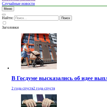
Случайные новости
Меню
Найти:
Заголовки
В Госдуме высказались об идее вып
2 года спустя
2 года спустя