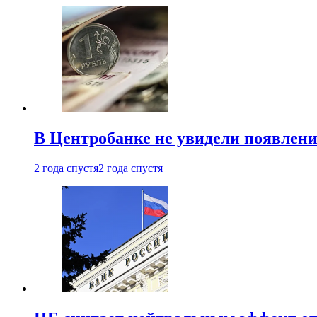
В Центробанке не увидели появлен
2 года спустя
2 года спустя