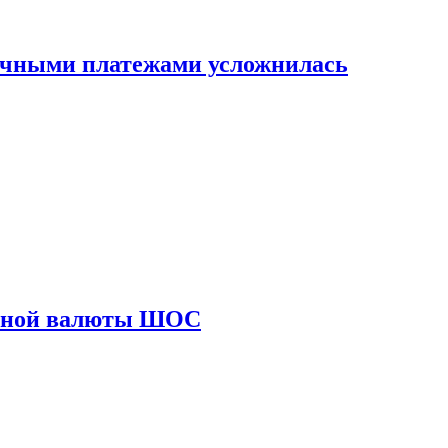
ичными платежами усложнилась
диной валюты ШОС