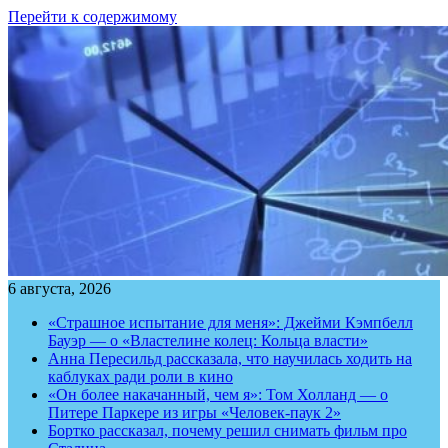
Перейти к содержимому
6 августа, 2026
«Страшное испытание для меня»: Джейми Кэмпбелл
Бауэр — о «Властелине колец: Кольца власти»
Анна Пересильд рассказала, что научилась ходить на
каблуках ради роли в кино
«Он более накачанный, чем я»: Том Холланд — о
Питере Паркере из игры «Человек-паук 2»
Бортко рассказал, почему решил снимать фильм про