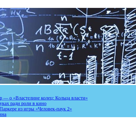
 — о «Властелине колец: Кольца власти»
луках ради роли в кино
Паркере из игры «Человек-паук 2»
ина