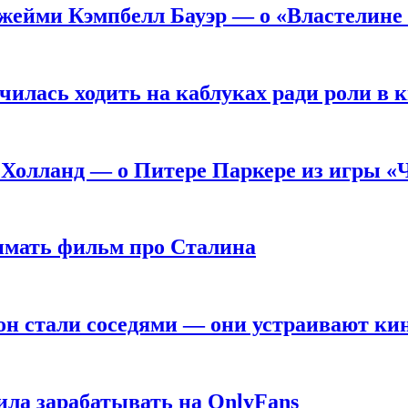
жейми Кэмпбелл Бауэр — о «Властелине 
чилась ходить на каблуках ради роли в 
 Холланд — о Питере Паркере из игры «
нимать фильм про Сталина
он стали соседями — они устраивают ки
ила зарабатывать на OnlyFans