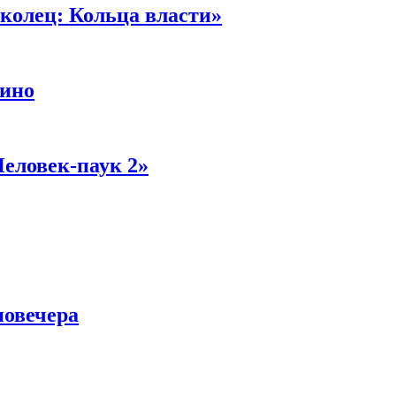
колец: Кольца власти»
кино
Человек-паук 2»
новечера