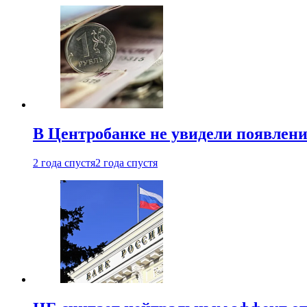
В Центробанке не увидели появлен
2 года спустя
2 года спустя