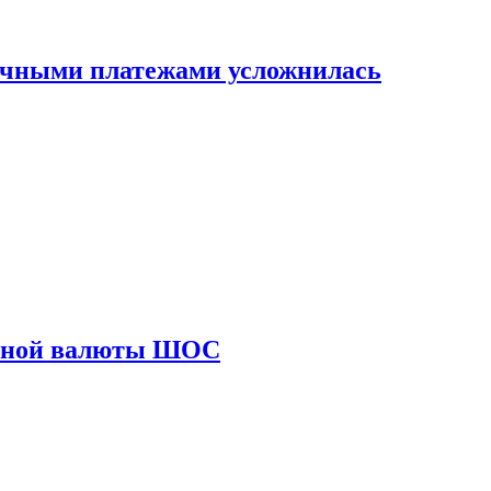
ичными платежами усложнилась
диной валюты ШОС