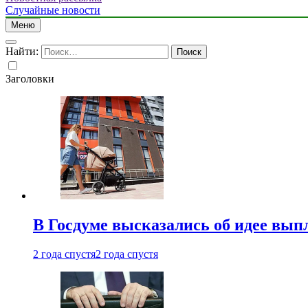
Случайные новости
Меню
Найти:
Заголовки
В Госдуме высказались об идее вып
2 года спустя
2 года спустя