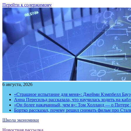
Перейти к содержимому
6 августа, 2026
«Страшное испытание для меня»: Джейми Кэмпбелл Бауэр
Анна Пересильд рассказала, что научилась ходить на каб
«Он более накачанный, чем я»: Том Холланд — о Питере 
Бортко рассказал, почему решил снимать фильм про Стал
Школа экономики
Новостная рассылка