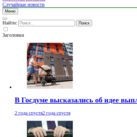
Случайные новости
Меню
Найти:
Заголовки
В Госдуме высказались об идее вып
2 года спустя
2 года спустя