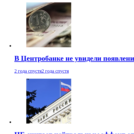
В Центробанке не увидели появлен
2 года спустя
2 года спустя