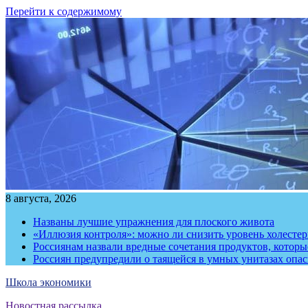
Перейти к содержимому
8 августа, 2026
Названы лучшие упражнения для плоского живота
«Иллюзия контроля»: можно ли снизить уровень холесте
Россиянам назвали вредные сочетания продуктов, котор
Россиян предупредили о таящейся в умных унитазах опа
Школа экономики
Новостная рассылка