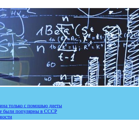
рина только с помощью диеты
ые были популярны в СССР
сности