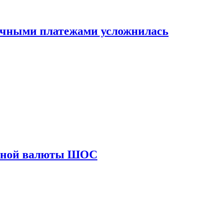
ичными платежами усложнилась
диной валюты ШОС