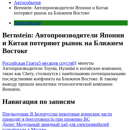
Автособытия
Bernstein: Автопроизводители Японии и Китая
потеряют рынок на Ближнем Востоке
Автособытия
Bernstein: Автопроизводители Японии
и Китая потеряют рынок на Ближнем
Востоке
Российская Газета
5 месяцев спустя
0
1 минуты
Автопроизводители Toyota, Hyundai и китайские компании,
такие как Chery, столкнутся с наибольшими потенциальными
последствиями конфликта на Ближнем Востоке. К такому
выводу пришли аналитики технологической компании
Bernstein.
Навигация по записям
Предыдущая:
В Белоруссии некоторые воинские части
приводят в боеготовность при проверке ВС
Далее:
Модульный зарядный хаб для электромобилей
разработали в Москве