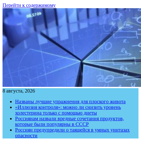
Перейти к содержимому
8 августа, 2026
Названы лучшие упражнения для плоского живота
«Иллюзия контроля»: можно ли снизить уровень
холестерина только с помощью диеты
Россиянам назвали вредные сочетания продуктов,
которые были популярны в СССР
Россиян предупредили о таящейся в умных унитазах
опасности