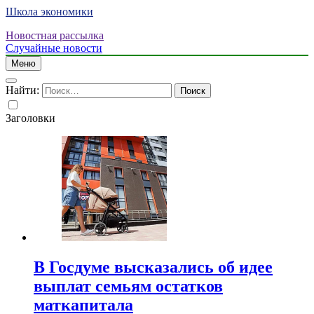
Школа экономики
Новостная рассылка
Случайные новости
Меню
Найти:
Заголовки
В Госдуме высказались об идее
выплат семьям остатков
маткапитала