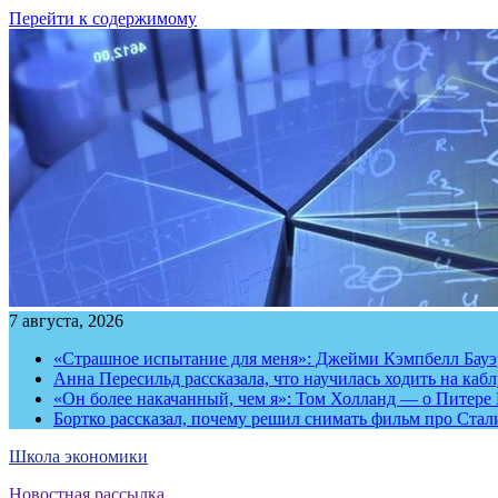
Перейти к содержимому
7 августа, 2026
«Страшное испытание для меня»: Джейми Кэмпбелл Бауэр
Анна Пересильд рассказала, что научилась ходить на каб
«Он более накачанный, чем я»: Том Холланд — о Питере 
Бортко рассказал, почему решил снимать фильм про Стал
Школа экономики
Новостная рассылка