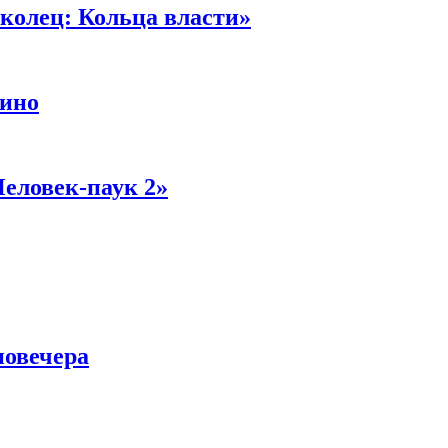
колец: Кольца власти»
кино
Человек-паук 2»
новечера