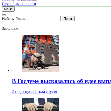
Случайные новости
Меню
Найти:
Заголовки
В Госдуме высказались об идее вып
2 года спустя
2 года спустя