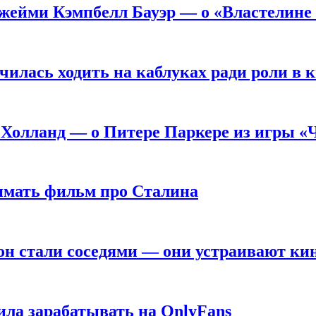
жейми Кэмпбелл Бауэр — о «Властелине 
чилась ходить на каблуках ради роли в 
 Холланд — о Питере Паркере из игры «
нимать фильм про Сталина
он стали соседями — они устраивают ки
ила зарабатывать на OnlyFans