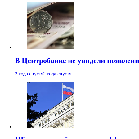
В Центробанке не увидели появлен
2 года спустя
2 года спустя