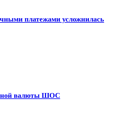
ичными платежами усложнилась
диной валюты ШОС