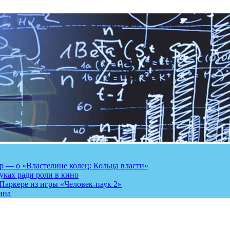
 — о «Властелине колец: Кольца власти»
луках ради роли в кино
Паркере из игры «Человек-паук 2»
ина