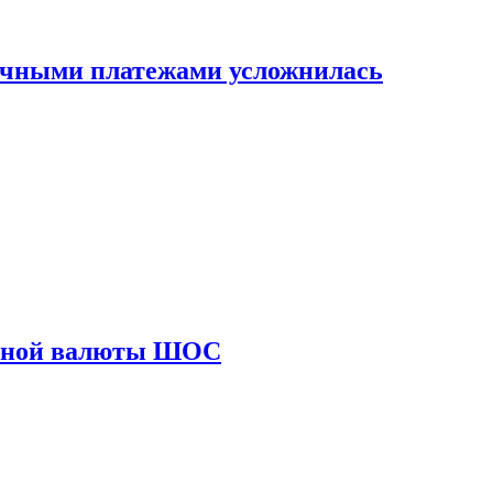
ичными платежами усложнилась
диной валюты ШОС