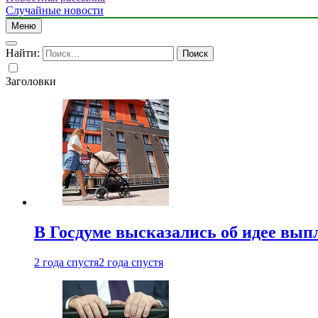
Случайные новости
Меню
Найти:
Заголовки
В Госдуме высказались об идее вып
2 года спустя
2 года спустя