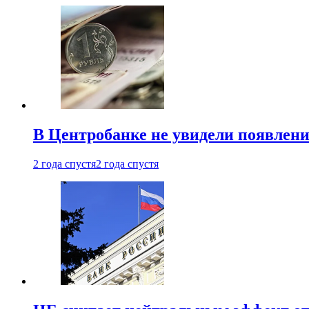
В Центробанке не увидели появлен
2 года спустя
2 года спустя