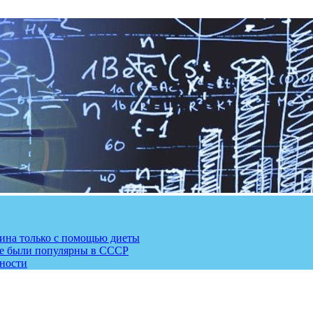
рина только с помощью диеты
ые были популярны в СССР
сности