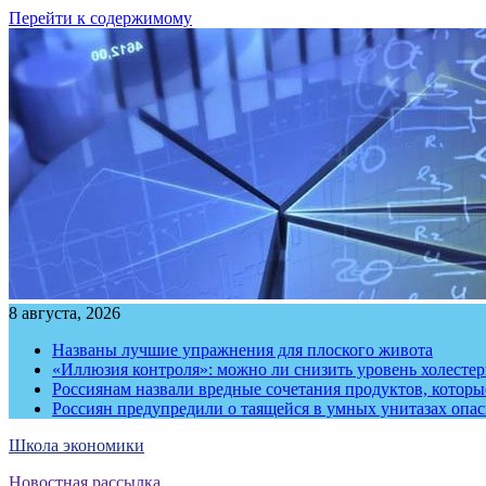
Перейти к содержимому
8 августа, 2026
Названы лучшие упражнения для плоского живота
«Иллюзия контроля»: можно ли снизить уровень холесте
Россиянам назвали вредные сочетания продуктов, котор
Россиян предупредили о таящейся в умных унитазах опа
Школа экономики
Новостная рассылка