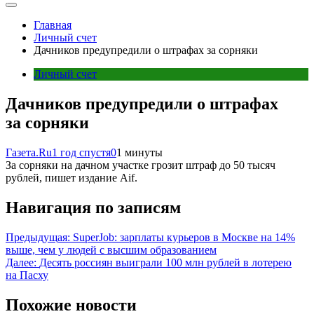
Главная
Личный счет
Дачников предупредили о штрафах за сорняки
Личный счет
Дачников предупредили о штрафах
за сорняки
Газета.Ru
1 год спустя
0
1 минуты
За сорняки на дачном участке грозит штраф до 50 тысяч
рублей, пишет издание Aif.
Навигация по записям
Предыдущая:
SuperJob: зарплаты курьеров в Москве на 14%
выше, чем у людей с высшим образованием
Далее:
Десять россиян выиграли 100 млн рублей в лотерею
на Пасху
Похожие новости