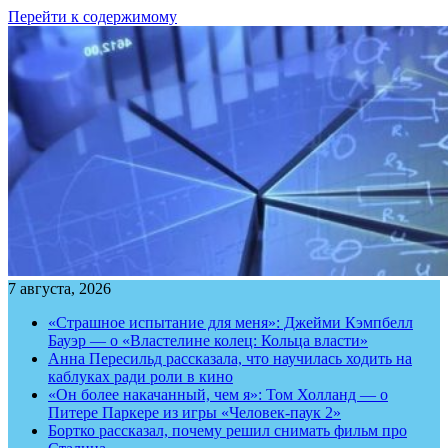
Перейти к содержимому
7 августа, 2026
«Страшное испытание для меня»: Джейми Кэмпбелл
Бауэр — о «Властелине колец: Кольца власти»
Анна Пересильд рассказала, что научилась ходить на
каблуках ради роли в кино
«Он более накачанный, чем я»: Том Холланд — о
Питере Паркере из игры «Человек-паук 2»
Бортко рассказал, почему решил снимать фильм про