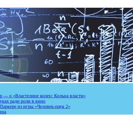
 — о «Властелине колец: Кольца власти»
луках ради роли в кино
Паркере из игры «Человек-паук 2»
ина