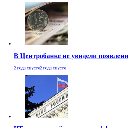
В Центробанке не увидели появлен
2 года спустя
2 года спустя