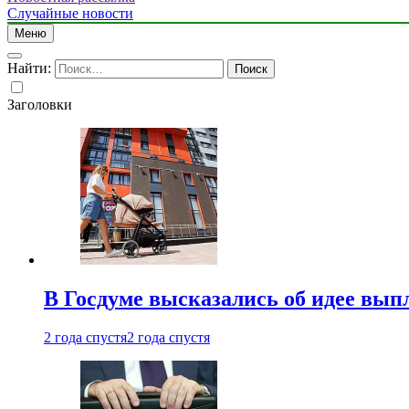
Случайные новости
Меню
Найти:
Заголовки
В Госдуме высказались об идее вып
2 года спустя
2 года спустя