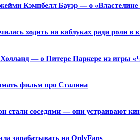
жейми Кэмпбелл Бауэр — о «Властелине 
чилась ходить на каблуках ради роли в 
 Холланд — о Питере Паркере из игры «
нимать фильм про Сталина
он стали соседями — они устраивают ки
ила зарабатывать на OnlyFans