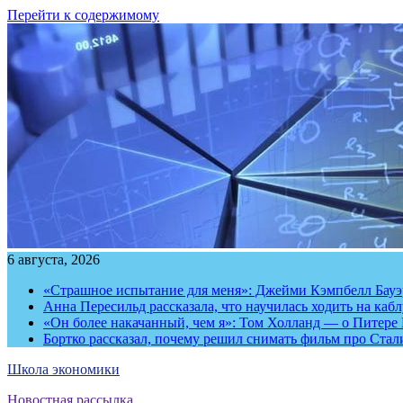
Перейти к содержимому
6 августа, 2026
«Страшное испытание для меня»: Джейми Кэмпбелл Бауэр
Анна Пересильд рассказала, что научилась ходить на каб
«Он более накачанный, чем я»: Том Холланд — о Питере 
Бортко рассказал, почему решил снимать фильм про Стал
Школа экономики
Новостная рассылка