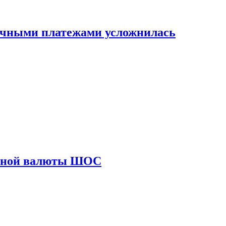
ичными платежами усложнилась
диной валюты ШОС