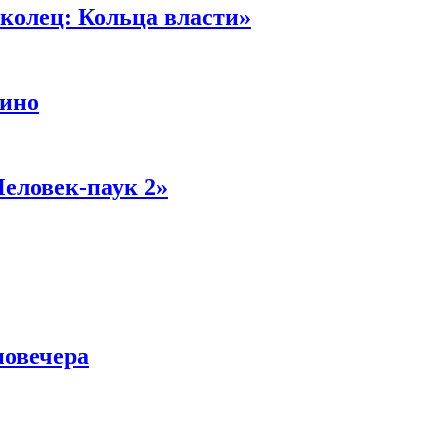
колец: Кольца власти»
кино
Человек-паук 2»
новечера