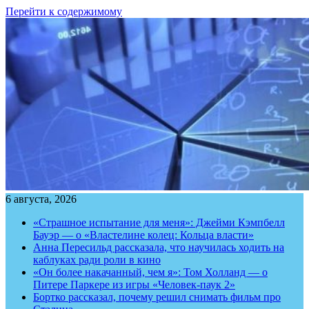
Перейти к содержимому
6 августа, 2026
«Страшное испытание для меня»: Джейми Кэмпбелл
Бауэр — о «Властелине колец: Кольца власти»
Анна Пересильд рассказала, что научилась ходить на
каблуках ради роли в кино
«Он более накачанный, чем я»: Том Холланд — о
Питере Паркере из игры «Человек-паук 2»
Бортко рассказал, почему решил снимать фильм про