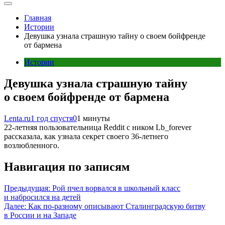
Главная
Истории
Девушка узнала страшную тайну о своем бойфренде
от бармена
Истории
Девушка узнала страшную тайну
о своем бойфренде от бармена
Lenta.ru
1 год спустя
0
1 минуты
22-летняя пользовательница Reddit с ником Lb_forever
рассказала, как узнала секрет своего 36-летнего
возлюбленного.
Навигация по записям
Предыдущая:
Рой пчел ворвался в школьный класс
и набросился на детей
Далее:
Как по-разному описывают Сталинградскую битву
в России и на Западе