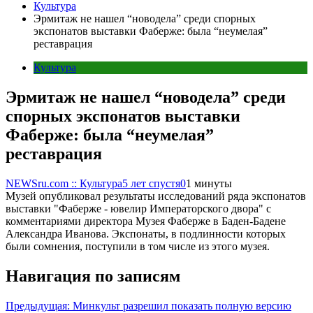
Культура
Эрмитаж не нашел “новодела” среди спорных
экспонатов выставки Фаберже: была “неумелая”
реставрация
Культура
Эрмитаж не нашел “новодела” среди
спорных экспонатов выставки
Фаберже: была “неумелая”
реставрация
NEWSru.com :: Культура
5 лет спустя
0
1 минуты
Музей опубликовал результаты исследований ряда экспонатов
выставки "Фаберже - ювелир Императорского двора" с
комментариями директора Музея Фаберже в Баден-Бадене
Александра Иванова. Экспонаты, в подлинности которых
были сомнения, поступили в том числе из этого музея.
Навигация по записям
Предыдущая:
Минкульт разрешил показать полную версию