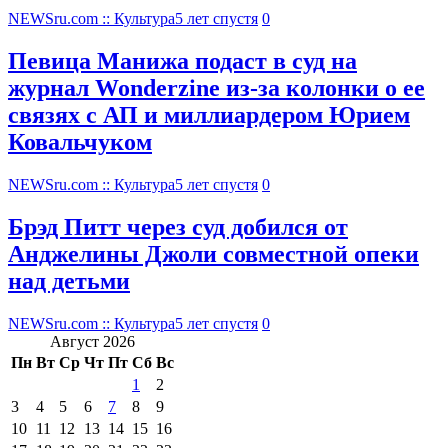
NEWSru.com :: Культура
5 лет спустя
0
Певица Манижа подаст в суд на
журнал Wonderzine из-за колонки о ее
связях с АП и миллиардером Юрием
Ковальчуком
NEWSru.com :: Культура
5 лет спустя
0
Брэд Питт через суд добился от
Анджелины Джоли совместной опеки
над детьми
NEWSru.com :: Культура
5 лет спустя
0
Август 2026
Пн
Вт
Ср
Чт
Пт
Сб
Вс
1
2
3
4
5
6
7
8
9
10
11
12
13
14
15
16