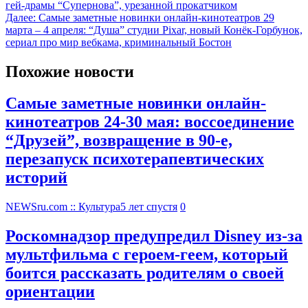
гей-драмы “Супернова”, урезанной прокатчиком
Далее:
Самые заметные новинки онлайн-кинотеатров 29
марта – 4 апреля: “Душа” студии Pixar, новый Конёк-Горбунок,
сериал про мир вебкама, криминальный Бостон
Похожие новости
Самые заметные новинки онлайн-
кинотеатров 24-30 мая: воссоединение
“Друзей”, возвращение в 90-е,
перезапуск психотерапевтических
историй
NEWSru.com :: Культура
5 лет спустя
0
Роскомнадзор предупредил Disney из-за
мультфильма c героем-геем, который
боится рассказать родителям о своей
ориентации