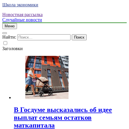
Школа экономики
Новостная рассылка
Случайные новости
Меню
Найти:
Заголовки
В Госдуме высказались об идее
выплат семьям остатков
маткапитала