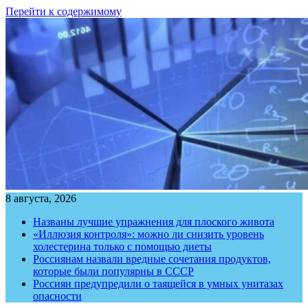
Перейти к содержимому
8 августа, 2026
Названы лучшие упражнения для плоского живота
«Иллюзия контроля»: можно ли снизить уровень
холестерина только с помощью диеты
Россиянам назвали вредные сочетания продуктов,
которые были популярны в СССР
Россиян предупредили о таящейся в умных унитазах
опасности