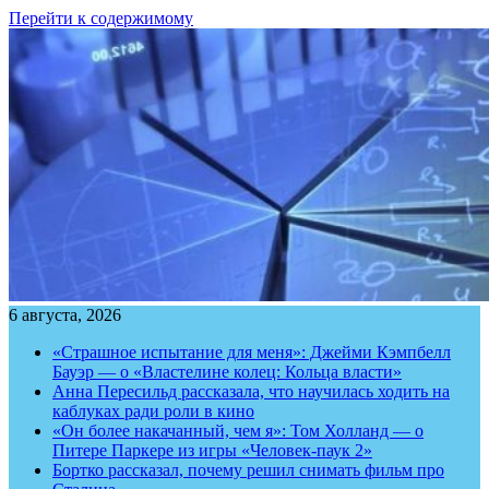
Перейти к содержимому
6 августа, 2026
«Страшное испытание для меня»: Джейми Кэмпбелл
Бауэр — о «Властелине колец: Кольца власти»
Анна Пересильд рассказала, что научилась ходить на
каблуках ради роли в кино
«Он более накачанный, чем я»: Том Холланд — о
Питере Паркере из игры «Человек-паук 2»
Бортко рассказал, почему решил снимать фильм про