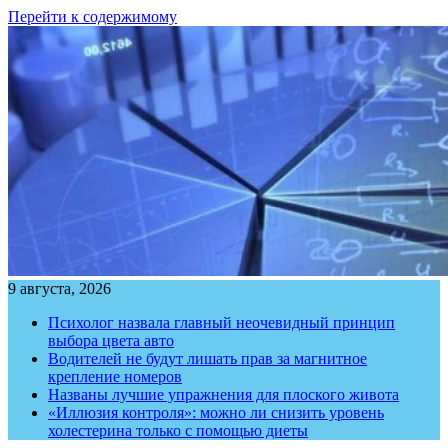
Перейти к содержимому
9 августа, 2026
Психолог назвала главный неочевидный принцип
выбора цвета авто
Водителей не будут лишать прав за магнитное
крепление номеров
Названы лучшие упражнения для плоского живота
«Иллюзия контроля»: можно ли снизить уровень
холестерина только с помощью диеты