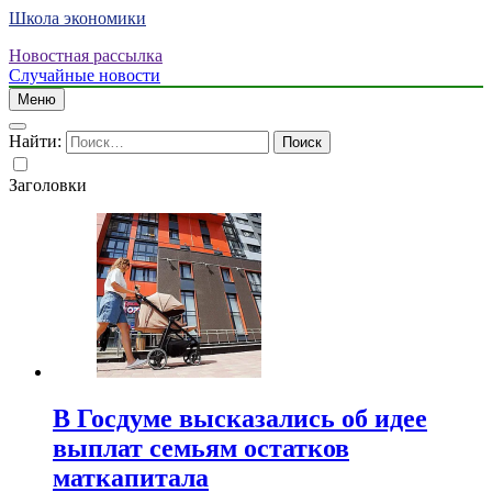
Школа экономики
Новостная рассылка
Случайные новости
Меню
Найти:
Заголовки
В Госдуме высказались об идее
выплат семьям остатков
маткапитала