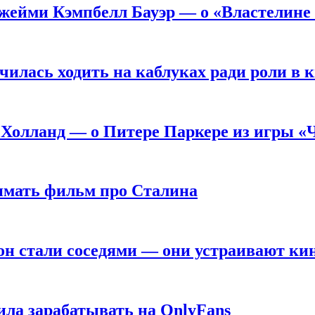
жейми Кэмпбелл Бауэр — о «Властелине 
чилась ходить на каблуках ради роли в 
 Холланд — о Питере Паркере из игры «
нимать фильм про Сталина
он стали соседями — они устраивают ки
ила зарабатывать на OnlyFans