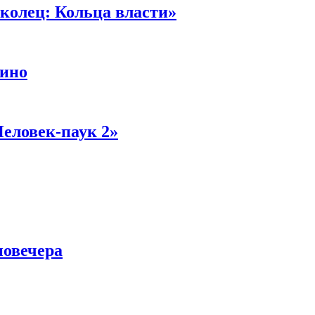
колец: Кольца власти»
кино
Человек-паук 2»
новечера