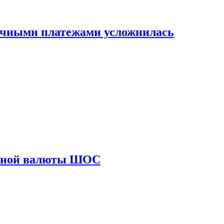
ичными платежами усложнилась
диной валюты ШОС