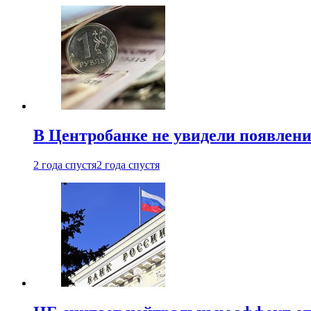
В Центробанке не увидели появлен
2 года спустя
2 года спустя