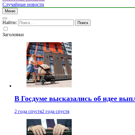
Случайные новости
Меню
Найти:
Заголовки
В Госдуме высказались об идее вып
2 года спустя
2 года спустя