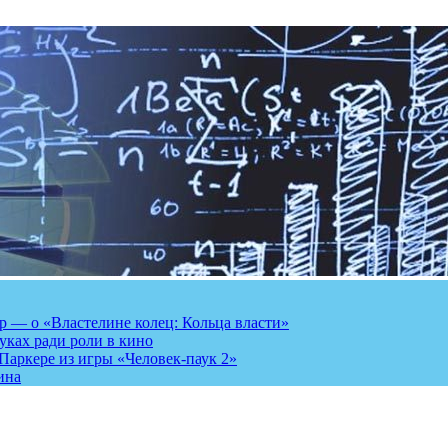
 — о «Властелине колец: Кольца власти»
луках ради роли в кино
Паркере из игры «Человек-паук 2»
ина