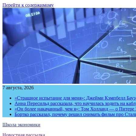
Перейти к содержимому
7 августа, 2026
«Страшное испытание для меня»: Джейми Кэмпбелл Бауэр
Анна Пересильд рассказала, что научилась ходить на каб
«Он более накачанный, чем я»: Том Холланд — о Питере 
Бортко рассказал, почему решил снимать фильм про Стал
Школа экономики
Новостная рассылка