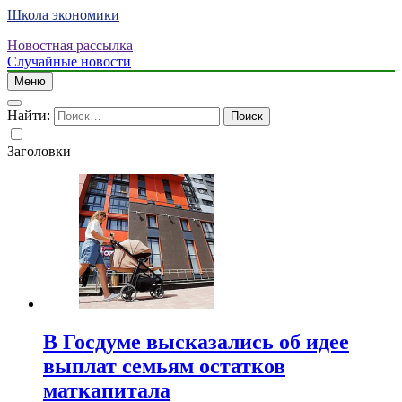
Школа экономики
Новостная рассылка
Случайные новости
Меню
Найти:
Заголовки
В Госдуме высказались об идее
выплат семьям остатков
маткапитала