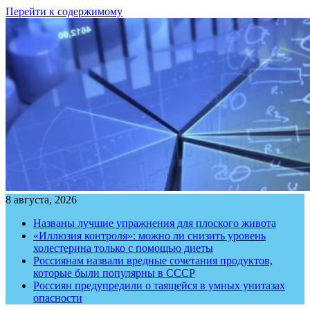
Перейти к содержимому
8 августа, 2026
Названы лучшие упражнения для плоского живота
«Иллюзия контроля»: можно ли снизить уровень
холестерина только с помощью диеты
Россиянам назвали вредные сочетания продуктов,
которые были популярны в СССР
Россиян предупредили о таящейся в умных унитазах
опасности