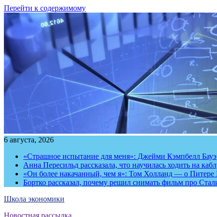
Перейти к содержимому
6 августа, 2026
«Страшное испытание для меня»: Джейми Кэмпбелл Бауэр
Анна Пересильд рассказала, что научилась ходить на каб
«Он более накачанный, чем я»: Том Холланд — о Питере 
Бортко рассказал, почему решил снимать фильм про Стал
Школа экономики
Новостная рассылка