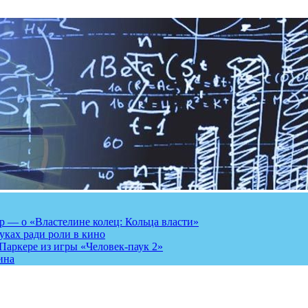
 — о «Властелине колец: Кольца власти»
луках ради роли в кино
Паркере из игры «Человек-паук 2»
ина