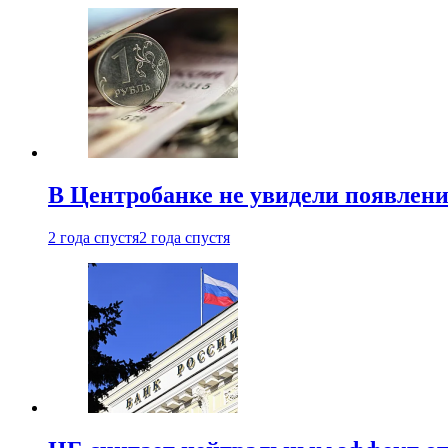
В Центробанке не увидели появлен
2 года спустя
2 года спустя