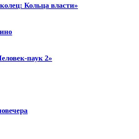
колец: Кольца власти»
кино
Человек-паук 2»
новечера