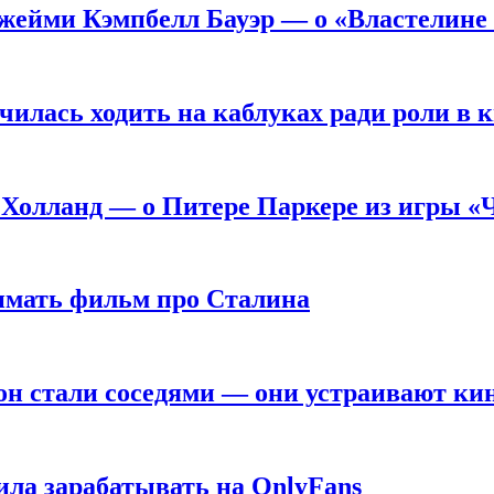
жейми Кэмпбелл Бауэр — о «Властелине 
чилась ходить на каблуках ради роли в 
 Холланд — о Питере Паркере из игры «
нимать фильм про Сталина
он стали соседями — они устраивают ки
ила зарабатывать на OnlyFans