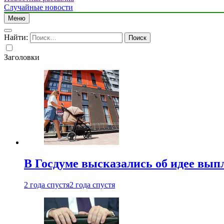
Случайные новости
Меню
Найти:
Заголовки
В Госдуме высказались об идее вып
2 года спустя
2 года спустя