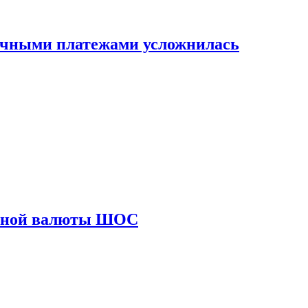
ичными платежами усложнилась
диной валюты ШОС