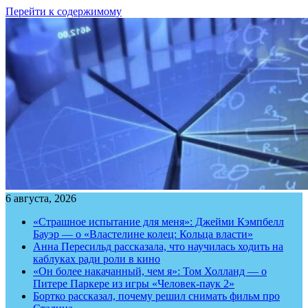
Перейти к содержимому
6 августа, 2026
«Страшное испытание для меня»: Джейми Кэмпбелл
Бауэр — о «Властелине колец: Кольца власти»
Анна Пересильд рассказала, что научилась ходить на
каблуках ради роли в кино
«Он более накачанный, чем я»: Том Холланд — о
Питере Паркере из игры «Человек-паук 2»
Бортко рассказал, почему решил снимать фильм про