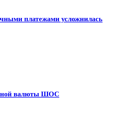
ичными платежами усложнилась
диной валюты ШОС