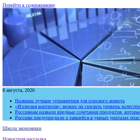
Перейти к содержимому
8 августа, 2026
Названы лучшие упражнения для плоского живота
«Иллюзия контроля»: можно ли снизить уровень холесте
Россиянам назвали вредные сочетания продуктов, котор
Россиян предупредили о таящейся в умных унитазах опа
Школа экономики
Новостная рассылка