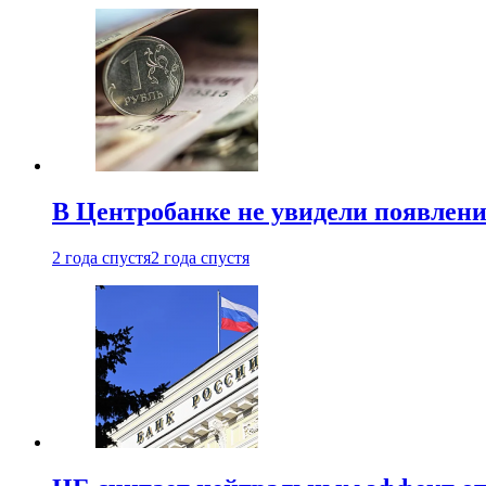
В Центробанке не увидели появлен
2 года спустя
2 года спустя