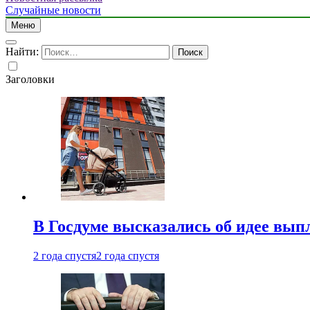
Случайные новости
Меню
Найти:
Заголовки
В Госдуме высказались об идее вып
2 года спустя
2 года спустя