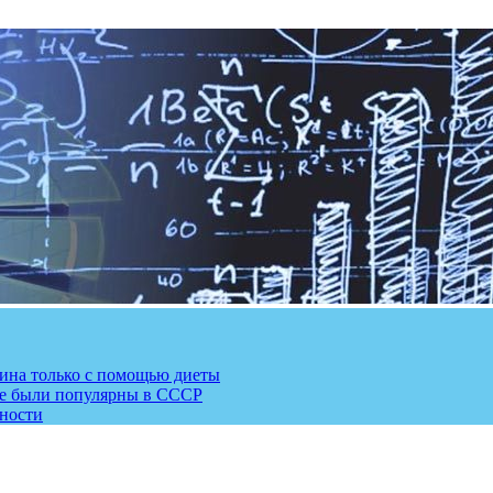
рина только с помощью диеты
ые были популярны в СССР
сности