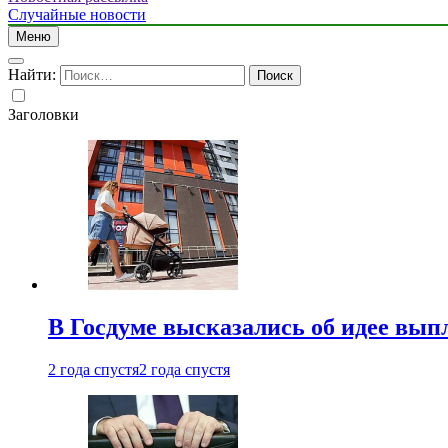
Случайные новости
Меню
Найти:
Заголовки
В Госдуме высказались об идее вып
2 года спустя
2 года спустя