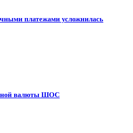
ичными платежами усложнилась
диной валюты ШОС