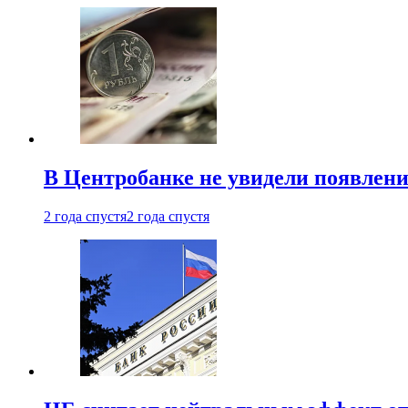
В Центробанке не увидели появлен
2 года спустя
2 года спустя