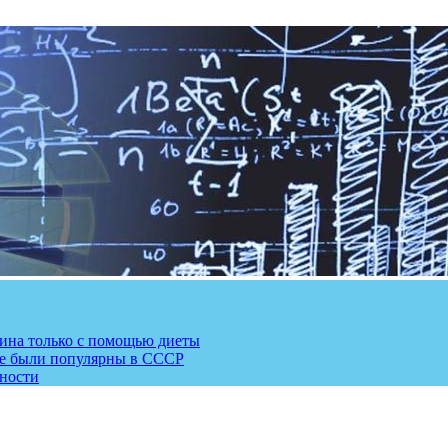
рина только с помощью диеты
ые были популярны в СССР
сности