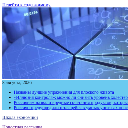
Перейти к содержимому
8 августа, 2026
Названы лучшие упражнения для плоского живота
«Иллюзия контроля»: можно ли снизить уровень холесте
Россиянам назвали вредные сочетания продуктов, котор
Россиян предупредили о таящейся в умных унитазах опа
Школа экономики
Новостная рассылка