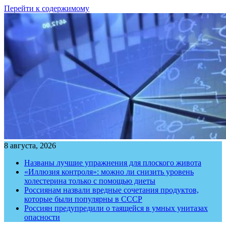
Перейти к содержимому
8 августа, 2026
Названы лучшие упражнения для плоского живота
«Иллюзия контроля»: можно ли снизить уровень
холестерина только с помощью диеты
Россиянам назвали вредные сочетания продуктов,
которые были популярны в СССР
Россиян предупредили о таящейся в умных унитазах
опасности