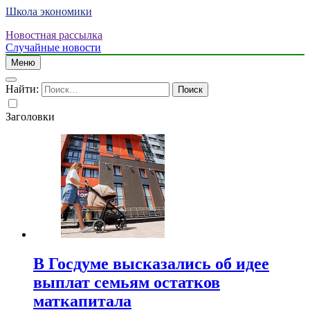
Школа экономики
Новостная рассылка
Случайные новости
Меню
Найти:
Заголовки
В Госдуме высказались об идее
выплат семьям остатков
маткапитала