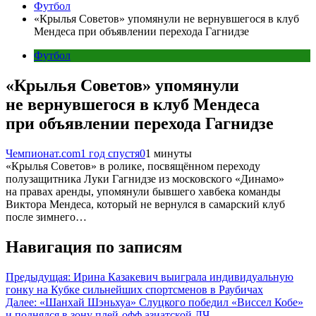
Футбол
«Крылья Советов» упомянули не вернувшегося в клуб
Мендеса при объявлении перехода Гагнидзе
Футбол
«Крылья Советов» упомянули
не вернувшегося в клуб Мендеса
при объявлении перехода Гагнидзе
Чемпионат.com
1 год спустя
0
1 минуты
«Крылья Советов» в ролике, посвящённом переходу
полузащитника Луки Гагнидзе из московского «Динамо»
на правах аренды, упомянули бывшего хавбека команды
Виктора Мендеса, который не вернулся в самарский клуб
после зимнего…
Навигация по записям
Предыдущая:
Ирина Казакевич выиграла индивидуальную
гонку на Кубке сильнейших спортсменов в Раубичах
Далее:
«Шанхай Шэньхуа» Слуцкого победил «Виссел Кобе»
и поднялся в зону плей-офф азиатской ЛЧ