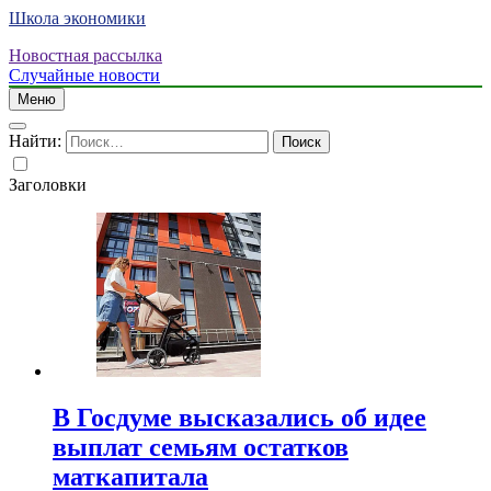
Школа экономики
Новостная рассылка
Случайные новости
Меню
Найти:
Заголовки
В Госдуме высказались об идее
выплат семьям остатков
маткапитала