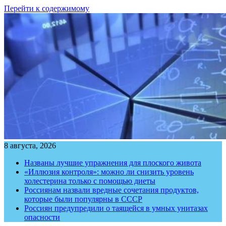
Перейти к содержимому
8 августа, 2026
Названы лучшие упражнения для плоского живота
«Иллюзия контроля»: можно ли снизить уровень
холестерина только с помощью диеты
Россиянам назвали вредные сочетания продуктов,
которые были популярны в СССР
Россиян предупредили о таящейся в умных унитазах
опасности