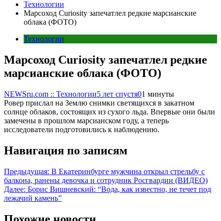
Технологии
Марсоход Curiosity запечатлел редкие марсианские
облака (ФОТО)
Технологии
Марсоход Curiosity запечатлел редкие
марсианские облака (ФОТО)
NEWSru.com :: Технологии
5 лет спустя
0
1 минуты
Ровер прислал на Землю снимки светящихся в закатном
солнце облаков, состоящих из сухого льда. Впервые они были
замечены в прошлом марсианском году, а теперь
исследователи подготовились к наблюдению.
Навигация по записям
Предыдущая:
В Екатеринбурге мужчина открыл стрельбу с
балкона, ранены девочка и сотрудник Росгвардии (ВИДЕО)
Далее:
Борис Вишневский: “Вода, как известно, не течет под
лежачий камень”
Похожие новости