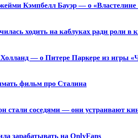
жейми Кэмпбелл Бауэр — о «Властелине 
чилась ходить на каблуках ради роли в 
 Холланд — о Питере Паркере из игры «
нимать фильм про Сталина
он стали соседями — они устраивают ки
ила зарабатывать на OnlyFans