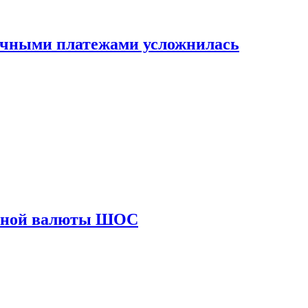
ичными платежами усложнилась
диной валюты ШОС