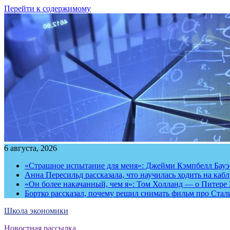
Перейти к содержимому
6 августа, 2026
«Страшное испытание для меня»: Джейми Кэмпбелл Бауэр
Анна Пересильд рассказала, что научилась ходить на каб
«Он более накачанный, чем я»: Том Холланд — о Питере 
Бортко рассказал, почему решил снимать фильм про Стал
Школа экономики
Новостная рассылка