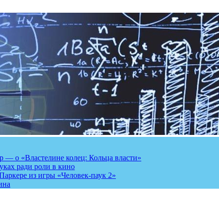
 — о «Властелине колец: Кольца власти»
луках ради роли в кино
Паркере из игры «Человек-паук 2»
ина