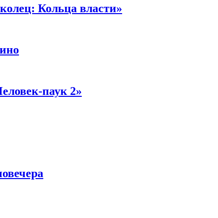
колец: Кольца власти»
кино
Человек-паук 2»
новечера