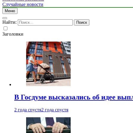
Случайные новости
Меню
Найти:
Заголовки
В Госдуме высказались об идее вып
2 года спустя
2 года спустя