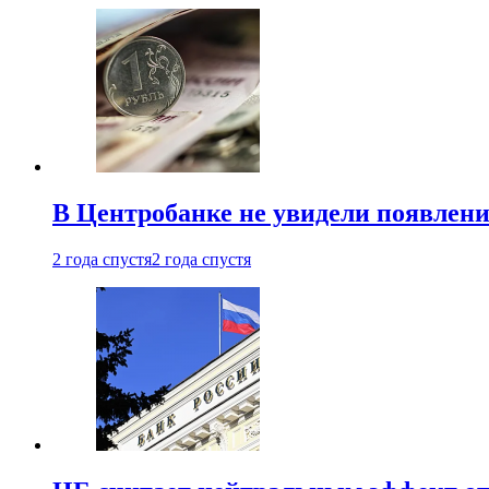
В Центробанке не увидели появлен
2 года спустя
2 года спустя