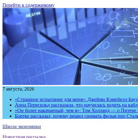
Перейти к содержимому
7 августа, 2026
«Страшное испытание для меня»: Джейми Кэмпбелл Бауэр
Анна Пересильд рассказала, что научилась ходить на каб
«Он более накачанный, чем я»: Том Холланд — о Питере 
Бортко рассказал, почему решил снимать фильм про Стал
Школа экономики
Новостная рассылка