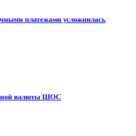
ичными платежами усложнилась
диной валюты ШОС