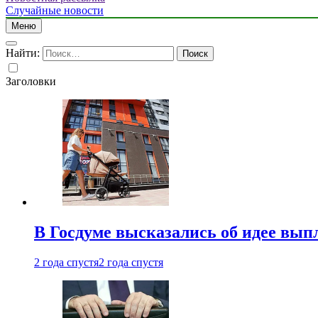
Случайные новости
Меню
Найти:
Заголовки
В Госдуме высказались об идее вып
2 года спустя
2 года спустя