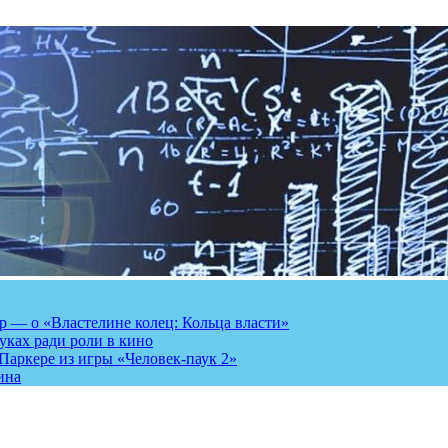
 — о «Властелине колец: Кольца власти»
луках ради роли в кино
Паркере из игры «Человек-паук 2»
ина