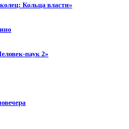
колец: Кольца власти»
кино
Человек-паук 2»
новечера