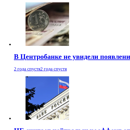
В Центробанке не увидели появлен
2 года спустя
2 года спустя