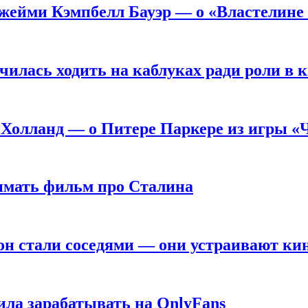
жейми Кэмпбелл Бауэр — о «Властелине 
чилась ходить на каблуках ради роли в 
 Холланд — о Питере Паркере из игры «
нимать фильм про Сталина
он стали соседями — они устраивают ки
ила зарабатывать на OnlyFans