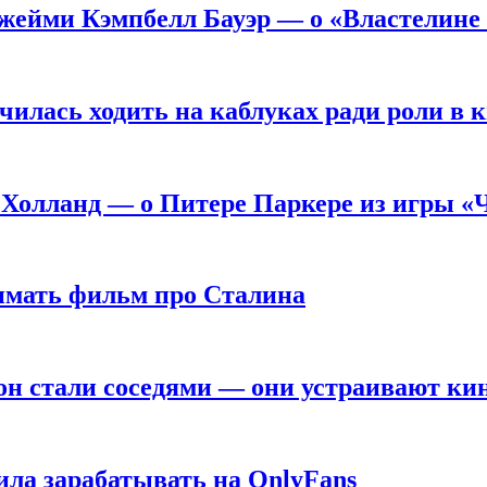
жейми Кэмпбелл Бауэр — о «Властелине 
чилась ходить на каблуках ради роли в 
 Холланд — о Питере Паркере из игры «
нимать фильм про Сталина
он стали соседями — они устраивают ки
ила зарабатывать на OnlyFans