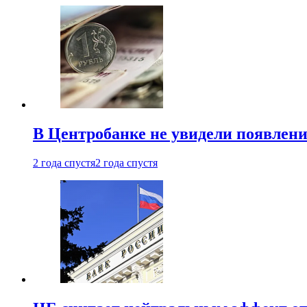
В Центробанке не увидели появлен
2 года спустя
2 года спустя