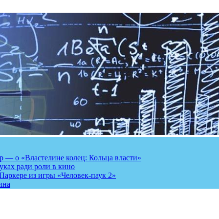
 — о «Властелине колец: Кольца власти»
луках ради роли в кино
Паркере из игры «Человек-паук 2»
ина