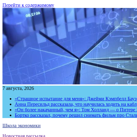
Перейти к содержимому
7 августа, 2026
«Страшное испытание для меня»: Джейми Кэмпбелл Бауэр
Анна Пересильд рассказала, что научилась ходить на каб
«Он более накачанный, чем я»: Том Холланд — о Питере 
Бортко рассказал, почему решил снимать фильм про Стал
Школа экономики
Новостная рассылка