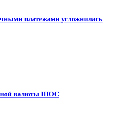
ичными платежами усложнилась
диной валюты ШОС