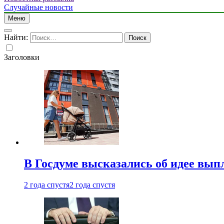
Случайные новости
Меню
Найти:
Заголовки
В Госдуме высказались об идее вып
2 года спустя
2 года спустя