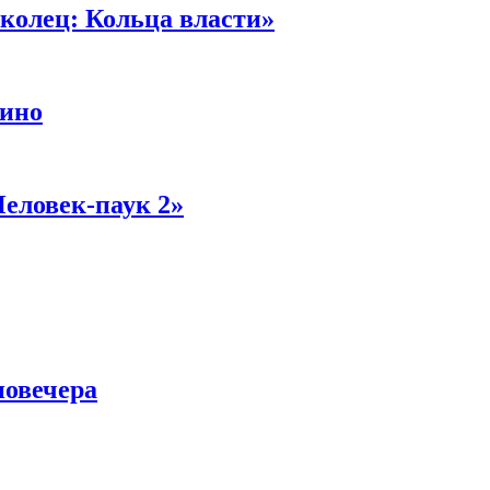
колец: Кольца власти»
кино
Человек-паук 2»
новечера