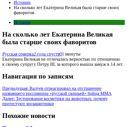
Истории
На сколько лет Екатерина Великая была старше своих
фаворитов
Истории
На сколько лет Екатерина Великая
была старше своих фаворитов
Русская семерка
2 года спустя
0
1 минуты
Екатерина Великая не отличалась верностью по отношению
к своему супругу Петру III, за которого вышла замуж в 14 лет.
Навигация по записям
Предыдущая:
Валуев отреагировал на отстранение
назвавшего россиянина «русской свиньей» бойца MMA
Далее:
Тестирование косметики на животных: почему
протестуют зоозащитники
Похожие новости