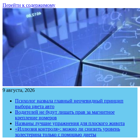
Перейти к содержимому
9 августа, 2026
Психолог назвала главный неочевидный принцип
выбора цвета авто
Водителей не будут лишать прав за магнитное
крепление номеров
Названы лучшие упражнения для плоского живота
«Иллюзия контроля»: можно ли снизить уровень
холестерина только с помощью диеты