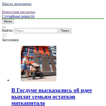
Школа экономики
Новостная рассылка
Случайные новости
Меню
Найти:
Заголовки
В Госдуме высказались об идее
выплат семьям остатков
маткапитала