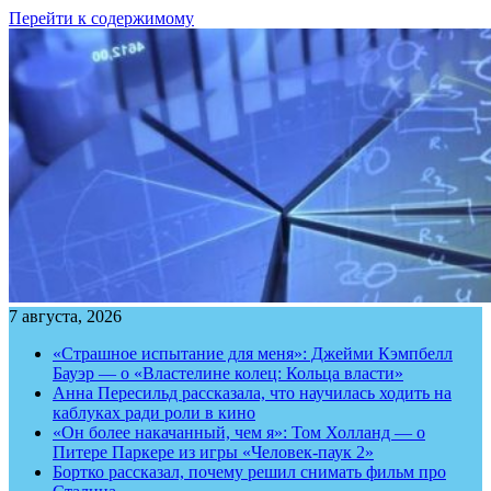
Перейти к содержимому
7 августа, 2026
«Страшное испытание для меня»: Джейми Кэмпбелл
Бауэр — о «Властелине колец: Кольца власти»
Анна Пересильд рассказала, что научилась ходить на
каблуках ради роли в кино
«Он более накачанный, чем я»: Том Холланд — о
Питере Паркере из игры «Человек-паук 2»
Бортко рассказал, почему решил снимать фильм про