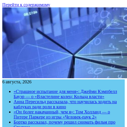
Перейти к содержимому
6 августа, 2026
«Страшное испытание для меня»: Джейми Кэмпбелл
Бауэр — о «Властелине колец: Кольца власти»
Анна Пересильд рассказала, что научилась ходить на
каблуках ради роли в кино
«Он более накачанный, чем я»: Том Холланд — о
Питере Паркере из игры «Человек-паук 2»
Бортко рассказал, почему решил снимать фильм про