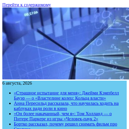
Перейти к содержимому
6 августа, 2026
«Страшное испытание для меня»: Джейми Кэмпбелл
Бауэр — о «Властелине колец: Кольца власти»
Анна Пересильд рассказала, что научилась ходить на
каблуках ради роли в кино
«Он более накачанный, чем я»: Том Холланд — о
Питере Паркере из игры «Человек-паук 2»
Бортко рассказал, почему решил снимать фильм про