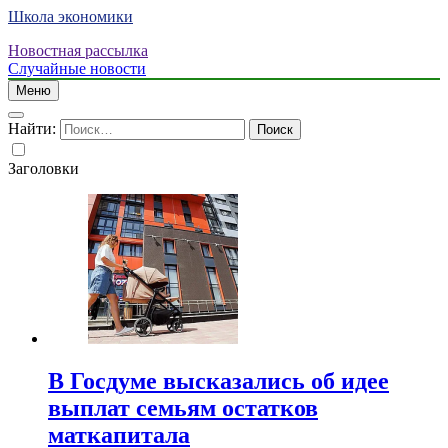
Школа экономики
Новостная рассылка
Случайные новости
Меню
Найти:
Заголовки
В Госдуме высказались об идее
выплат семьям остатков
маткапитала