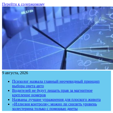
Перейти к содержимому
9 августа, 2026
Психолог назвала главный неочевидный принцип
выбора цвета авто
Водителей не будут лишать прав за магнитное
крепление номеров
Названы лучшие упражнения для плоского живота
«Иллюзия контроля»: можно ли снизить уровень
холестерина только с помощью диеты