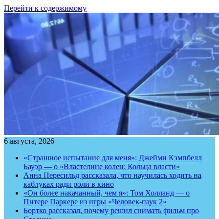
Перейти к содержимому
6 августа, 2026
«Страшное испытание для меня»: Джейми Кэмпбелл
Бауэр — о «Властелине колец: Кольца власти»
Анна Пересильд рассказала, что научилась ходить на
каблуках ради роли в кино
«Он более накачанный, чем я»: Том Холланд — о
Питере Паркере из игры «Человек-паук 2»
Бортко рассказал, почему решил снимать фильм про