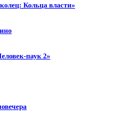
колец: Кольца власти»
кино
Человек-паук 2»
новечера