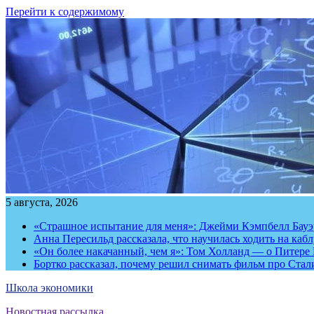
Перейти к содержимому
5 августа, 2026
«Страшное испытание для меня»: Джейми Кэмпбелл Бауэр
Анна Пересильд рассказала, что научилась ходить на каб
«Он более накачанный, чем я»: Том Холланд — о Питере 
Бортко рассказал, почему решил снимать фильм про Стал
Школа экономики
Новостная рассылка