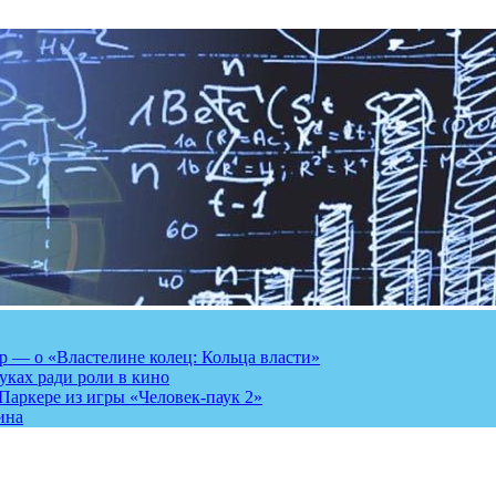
 — о «Властелине колец: Кольца власти»
луках ради роли в кино
Паркере из игры «Человек-паук 2»
ина