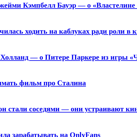
жейми Кэмпбелл Бауэр — о «Властелине 
чилась ходить на каблуках ради роли в 
 Холланд — о Питере Паркере из игры «
нимать фильм про Сталина
он стали соседями — они устраивают ки
ила зарабатывать на OnlyFans