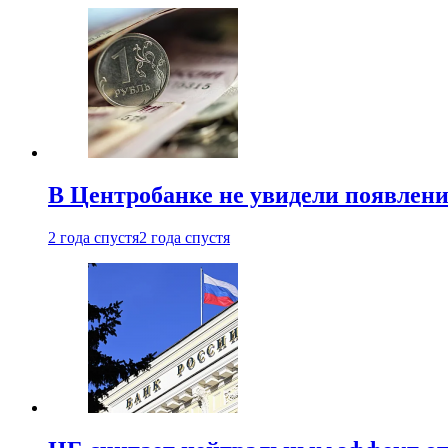
В Центробанке не увидели появлен
2 года спустя
2 года спустя