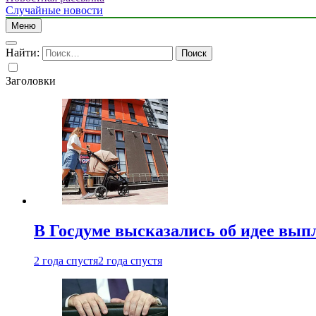
Случайные новости
Меню
Найти:
Заголовки
В Госдуме высказались об идее вып
2 года спустя
2 года спустя