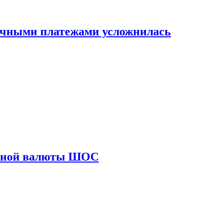
ичными платежами усложнилась
диной валюты ШОС