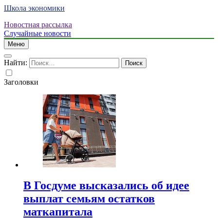
Школа экономики
Новостная рассылка
Случайные новости
Меню
Найти:
Заголовки
В Госдуме высказались об идее
выплат семьям остатков
маткапитала