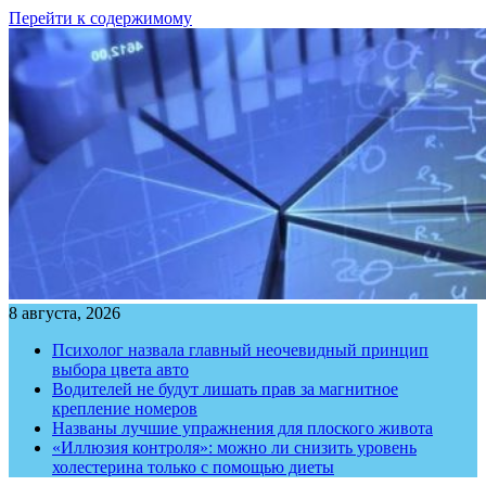
Перейти к содержимому
8 августа, 2026
Психолог назвала главный неочевидный принцип
выбора цвета авто
Водителей не будут лишать прав за магнитное
крепление номеров
Названы лучшие упражнения для плоского живота
«Иллюзия контроля»: можно ли снизить уровень
холестерина только с помощью диеты