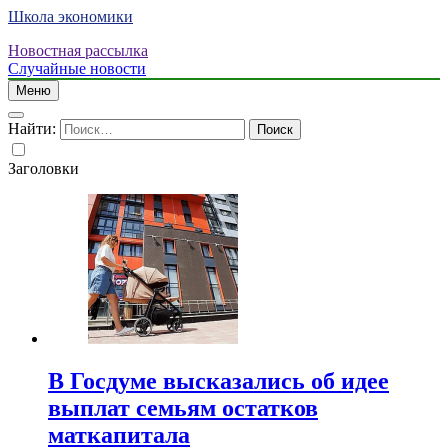
Школа экономики
Новостная рассылка
Случайные новости
Меню
Найти:
Заголовки
В Госдуме высказались об идее
выплат семьям остатков
маткапитала