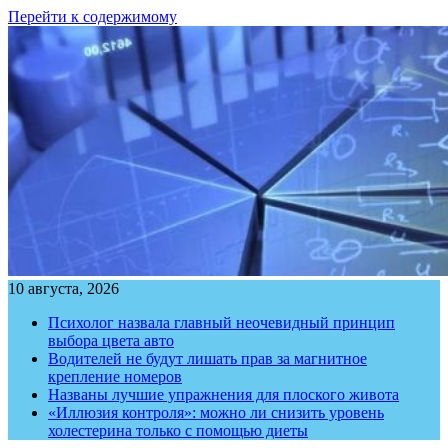
Перейти к содержимому
10 августа, 2026
Психолог назвала главный неочевидный принцип
выбора цвета авто
Водителей не будут лишать прав за магнитное
крепление номеров
Названы лучшие упражнения для плоского живота
«Иллюзия контроля»: можно ли снизить уровень
холестерина только с помощью диеты