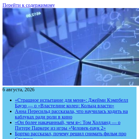
Перейти к содержимому
6 августа, 2026
«Страшное испытание для меня»: Джейми Кэмпбелл
Бауэр — о «Властелине колец: Кольца власти»
Анна Пересильд рассказала, что научилась ходить на
каблуках ради роли в кино
«Он более накачанный, чем я»: Том Холланд — о
Питере Паркере из игры «Человек-паук 2»
Бортко рассказал, почему решил снимать фильм про