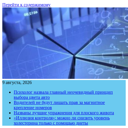
Перейти к содержимому
9 августа, 2026
Психолог назвала главный неочевидный принцип
выбора цвета авто
Водителей не будут лишать прав за магнитное
крепление номеров
Названы лучшие упражнения для плоского живота
«Иллюзия контроля»: можно ли снизить уровень
холестерина только с помощью диеты