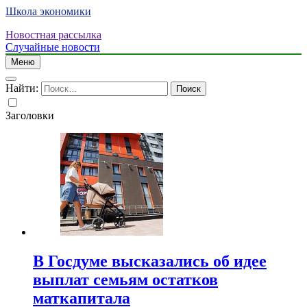
Школа экономики
Новостная рассылка
Случайные новости
Меню
Найти:
Заголовки
В Госдуме высказались об идее
выплат семьям остатков
маткапитала