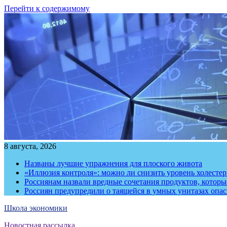
Перейти к содержимому
8 августа, 2026
Названы лучшие упражнения для плоского живота
«Иллюзия контроля»: можно ли снизить уровень холесте
Россиянам назвали вредные сочетания продуктов, котор
Россиян предупредили о таящейся в умных унитазах опа
Школа экономики
Новостная рассылка