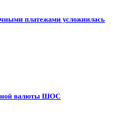
ичными платежами усложнилась
диной валюты ШОС