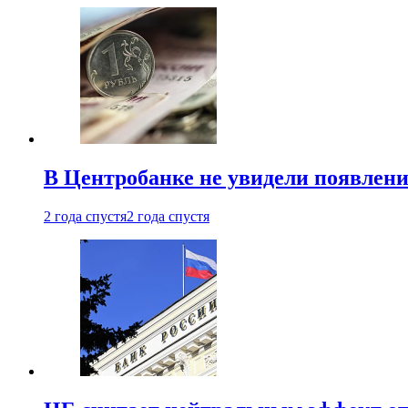
В Центробанке не увидели появлен
2 года спустя
2 года спустя