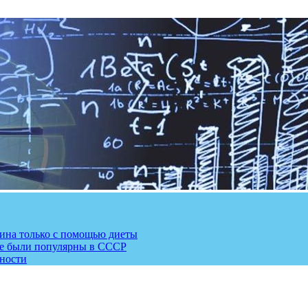
рина только с помощью диеты
ые были популярны в СССР
сности