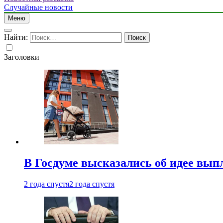
Случайные новости
Меню
Найти:
Заголовки
В Госдуме высказались об идее вып
2 года спустя
2 года спустя