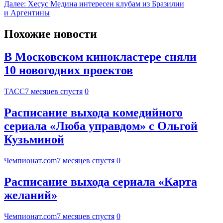
Далее:
Хесус Медина интересен клубам из Бразилии
и Аргентины
Похожие новости
В Московском кинокластере сняли
10 новогодних проектов
ТАСС
7 месяцев спустя
0
Расписание выхода комедийного
сериала «Люба управдом» с Ольгой
Кузьминой
Чемпионат.com
7 месяцев спустя
0
Расписание выхода сериала «Карта
желаний»
Чемпионат.com
7 месяцев спустя
0