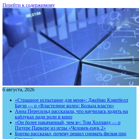
Перейти к содержимому
6 августа, 2026
«Страшное испытание для меня»: Джейми Кэмпбелл
Бауэр — о «Властелине колец: Кольца власти»
Анна Пересильд рассказала, что научилась ходить на
каблуках ради роли в кино
«Он более накачанный, чем я»: Том Холланд — о
Питере Паркере из игры «Человек-паук 2»
Бортко рассказал, почему решил снимать фильм про