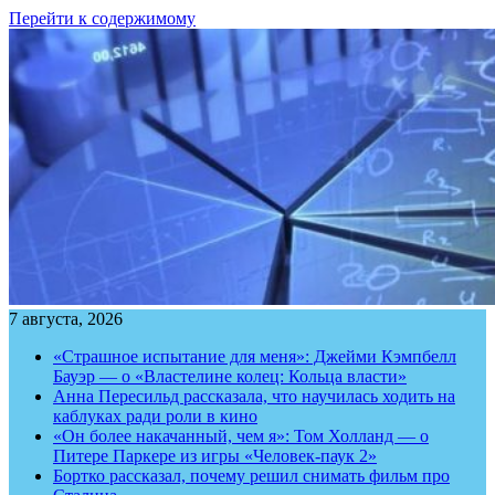
Перейти к содержимому
7 августа, 2026
«Страшное испытание для меня»: Джейми Кэмпбелл
Бауэр — о «Властелине колец: Кольца власти»
Анна Пересильд рассказала, что научилась ходить на
каблуках ради роли в кино
«Он более накачанный, чем я»: Том Холланд — о
Питере Паркере из игры «Человек-паук 2»
Бортко рассказал, почему решил снимать фильм про