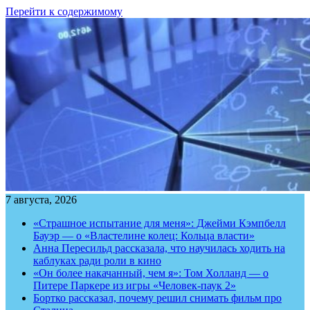
Перейти к содержимому
7 августа, 2026
«Страшное испытание для меня»: Джейми Кэмпбелл
Бауэр — о «Властелине колец: Кольца власти»
Анна Пересильд рассказала, что научилась ходить на
каблуках ради роли в кино
«Он более накачанный, чем я»: Том Холланд — о
Питере Паркере из игры «Человек-паук 2»
Бортко рассказал, почему решил снимать фильм про