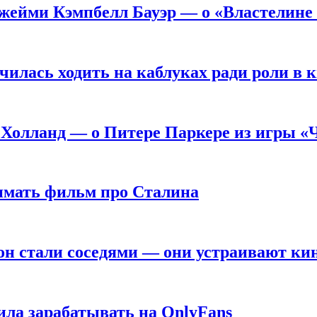
жейми Кэмпбелл Бауэр — о «Властелине 
чилась ходить на каблуках ради роли в 
 Холланд — о Питере Паркере из игры «
нимать фильм про Сталина
он стали соседями — они устраивают ки
ила зарабатывать на OnlyFans