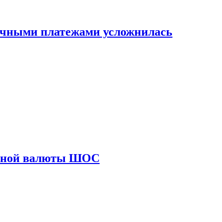
ичными платежами усложнилась
диной валюты ШОС