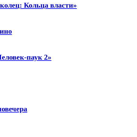
колец: Кольца власти»
кино
Человек-паук 2»
новечера