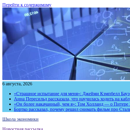
Перейти к содержимому
6 августа, 2026
«Страшное испытание для меня»: Джейми Кэмпбелл Бауэр
Анна Пересильд рассказала, что научилась ходить на каб
«Он более накачанный, чем я»: Том Холланд — о Питере 
Бортко рассказал, почему решил снимать фильм про Стал
Школа экономики
Новостная рассылка