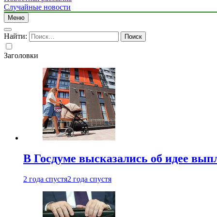
Случайные новости
Меню
Найти:
Заголовки
В Госдуме высказались об идее вып
2 года спустя
2 года спустя