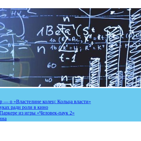
 — о «Властелине колец: Кольца власти»
луках ради роли в кино
Паркере из игры «Человек-паук 2»
ина