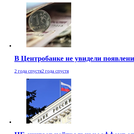
В Центробанке не увидели появлен
2 года спустя
2 года спустя