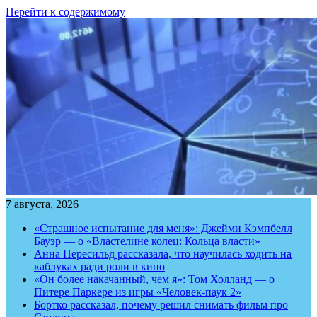
Перейти к содержимому
7 августа, 2026
«Страшное испытание для меня»: Джейми Кэмпбелл
Бауэр — о «Властелине колец: Кольца власти»
Анна Пересильд рассказала, что научилась ходить на
каблуках ради роли в кино
«Он более накачанный, чем я»: Том Холланд — о
Питере Паркере из игры «Человек-паук 2»
Бортко рассказал, почему решил снимать фильм про