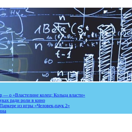
 — о «Властелине колец: Кольца власти»
луках ради роли в кино
Паркере из игры «Человек-паук 2»
ина