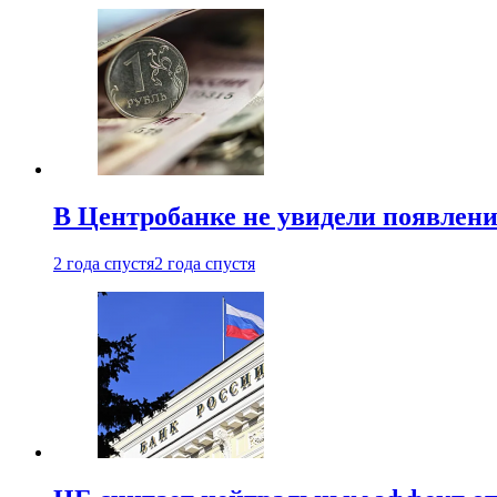
В Центробанке не увидели появлен
2 года спустя
2 года спустя