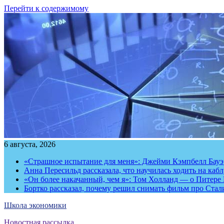
Перейти к содержимому
6 августа, 2026
«Страшное испытание для меня»: Джейми Кэмпбелл Бауэр
Анна Пересильд рассказала, что научилась ходить на каб
«Он более накачанный, чем я»: Том Холланд — о Питере 
Бортко рассказал, почему решил снимать фильм про Стал
Школа экономики
Новостная рассылка