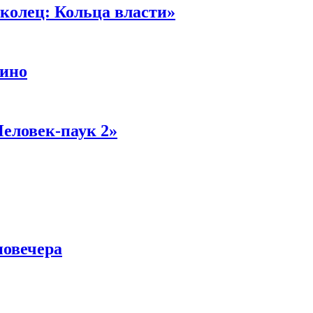
колец: Кольца власти»
кино
Человек-паук 2»
новечера