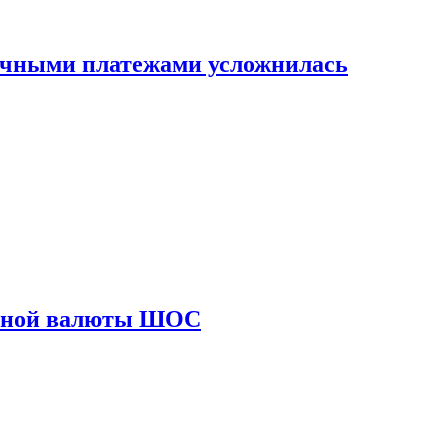
ичными платежами усложнилась
диной валюты ШОС