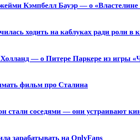
жейми Кэмпбелл Бауэр — о «Властелине 
чилась ходить на каблуках ради роли в 
 Холланд — о Питере Паркере из игры «
нимать фильм про Сталина
он стали соседями — они устраивают ки
ила зарабатывать на OnlyFans