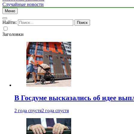
Случайные новости
Меню
Найти:
Заголовки
В Госдуме высказались об идее вып
2 года спустя
2 года спустя