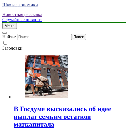
Школа экономики
Новостная рассылка
Случайные новости
Меню
Найти:
Заголовки
В Госдуме высказались об идее
выплат семьям остатков
маткапитала