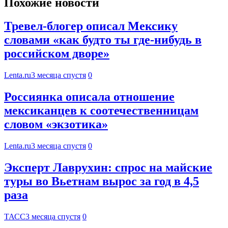
Похожие новости
Тревел-блогер описал Мексику
словами «как будто ты где-нибудь в
российском дворе»
Lenta.ru
3 месяца спустя
0
Россиянка описала отношение
мексиканцев к соотечественницам
словом «экзотика»
Lenta.ru
3 месяца спустя
0
Эксперт Лаврухин: спрос на майские
туры во Вьетнам вырос за год в 4,5
раза
ТАСС
3 месяца спустя
0