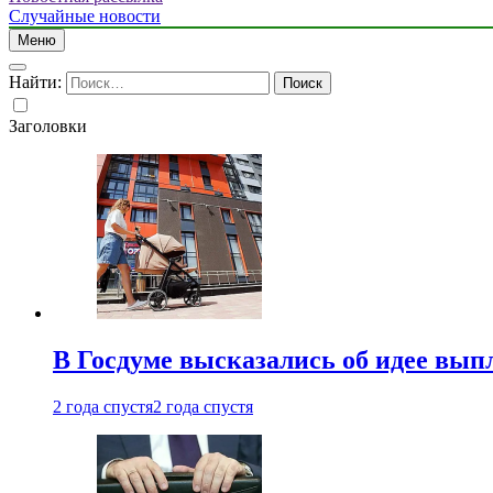
Случайные новости
Меню
Найти:
Заголовки
В Госдуме высказались об идее вып
2 года спустя
2 года спустя