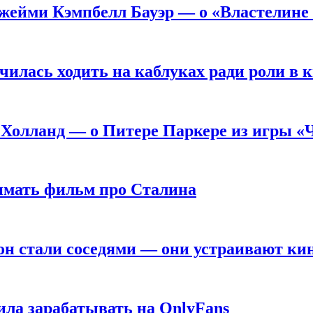
жейми Кэмпбелл Бауэр — о «Властелине 
чилась ходить на каблуках ради роли в 
 Холланд — о Питере Паркере из игры «
нимать фильм про Сталина
он стали соседями — они устраивают ки
ила зарабатывать на OnlyFans