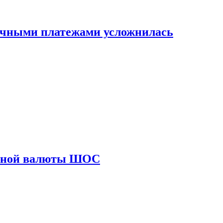
ичными платежами усложнилась
диной валюты ШОС