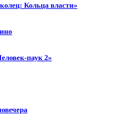
колец: Кольца власти»
кино
Человек-паук 2»
новечера