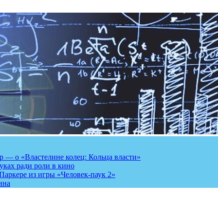
 — о «Властелине колец: Кольца власти»
луках ради роли в кино
Паркере из игры «Человек-паук 2»
ина