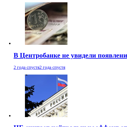
В Центробанке не увидели появлен
2 года спустя
2 года спустя