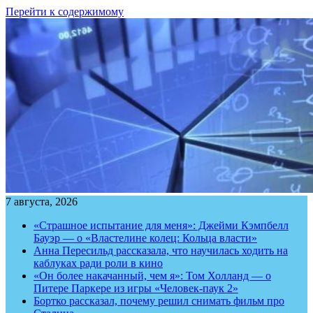
Перейти к содержимому
7 августа, 2026
«Страшное испытание для меня»: Джейми Кэмпбелл
Бауэр — о «Властелине колец: Кольца власти»
Анна Пересильд рассказала, что научилась ходить на
каблуках ради роли в кино
«Он более накачанный, чем я»: Том Холланд — о
Питере Паркере из игры «Человек-паук 2»
Бортко рассказал, почему решил снимать фильм про