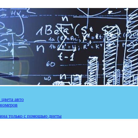
 цвета авто
 номеров
рина только с помощью диеты