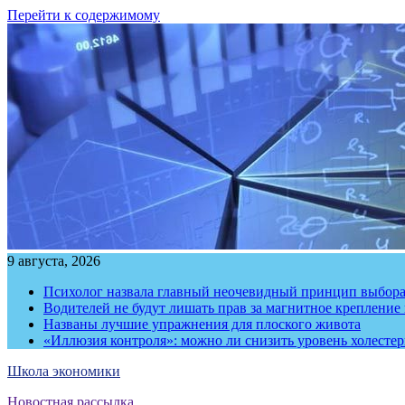
Перейти к содержимому
9 августа, 2026
Психолог назвала главный неочевидный принцип выбора
Водителей не будут лишать прав за магнитное крепление
Названы лучшие упражнения для плоского живота
«Иллюзия контроля»: можно ли снизить уровень холесте
Школа экономики
Новостная рассылка