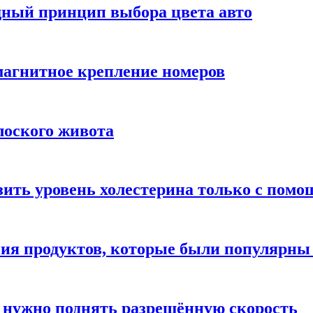
дный принцип выбора цвета авто
 магнитное крепление номеров
лоского живота
зить уровень холестерина только с пом
ния продуктов, которые были популярн
 нужно поднять разрешённую скорость