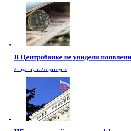
В Центробанке не увидели появлен
2 года спустя
2 года спустя