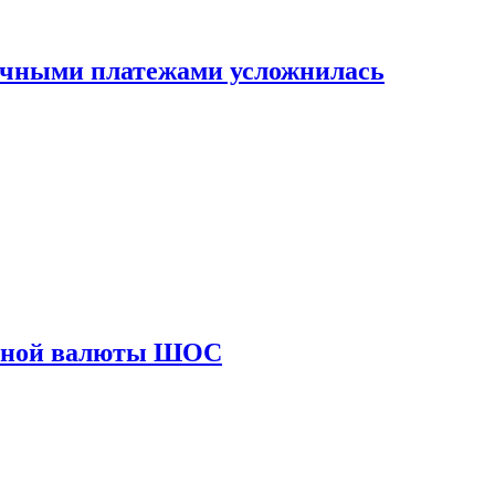
ичными платежами усложнилась
диной валюты ШОС