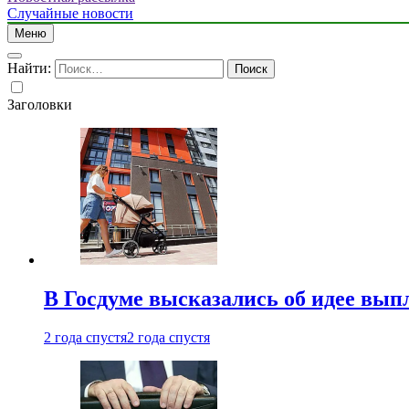
Случайные новости
Меню
Найти:
Заголовки
В Госдуме высказались об идее вып
2 года спустя
2 года спустя